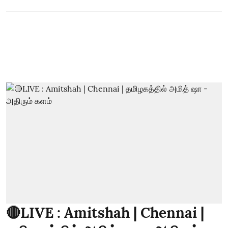
🔴LIVE : Amitshah | Chennai |