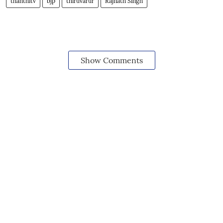
thanthitv
bjp
thiruvarur
Rajnath Singh
Show Comments