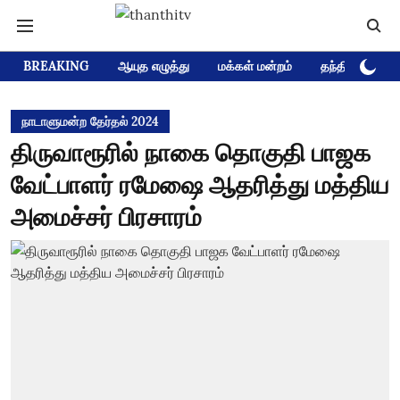
BREAKING
ஆயுத எழுத்து
மக்கள் மன்றம்
தந்தி டிவி D
நாடாளுமன்ற தேர்தல் 2024
திருவாரூரில் நாகை தொகுதி பாஜக
வேட்பாளர் ரமேஷை ஆதரித்து மத்திய
அமைச்சர் பிரசாரம்