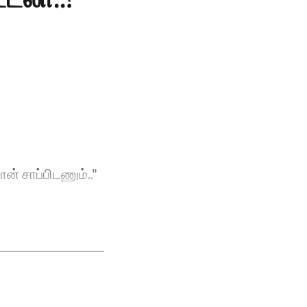
ன் சாப்பிடணும்.."