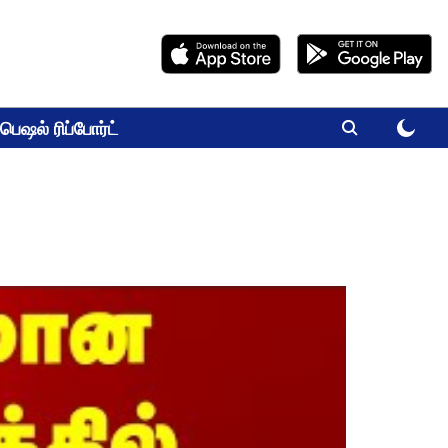
பெஷல் ரிப்போர்ட்