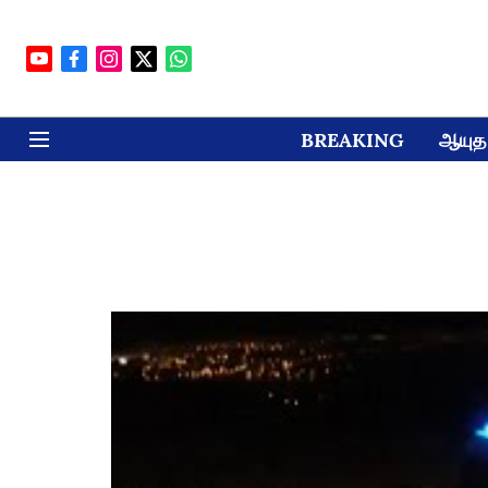
BREAKING
ஆயுத 