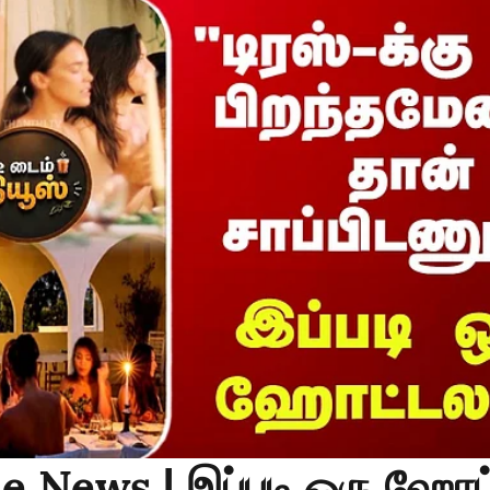
e News | இப்படி ஒரு ஹோட்