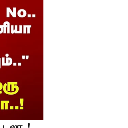
டலா..!