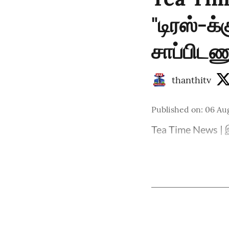
"டிரஸ்-க
சாப்பிடணு
thanthitv
Published on
:
06 Au
Tea Time News | இ