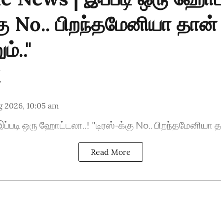
்கு No.. பிறந்தமேனியா தான்
ம்.."
g 2026, 10:05 am
ப்படி ஒரு ஹோட்டலா..! "டிரஸ்-க்கு No.. பிறந்தமேனியா தா
Read More