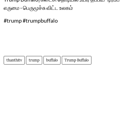
எருமை - பெருமூச்சு விட்ட உலகம்
#trump #trumpbuffalo
thanthitv
trump
buffalo
Trump Buffalo