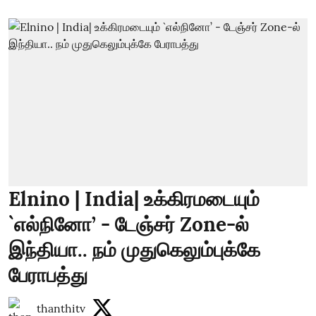
Elnino | India| உக்கிரமடையும்
`எல்நினோ’ - டேஞ்சர் Zone-ல்
இந்தியா.. நம் முதுகெலும்புக்கே
பேராபத்து
thanthitv