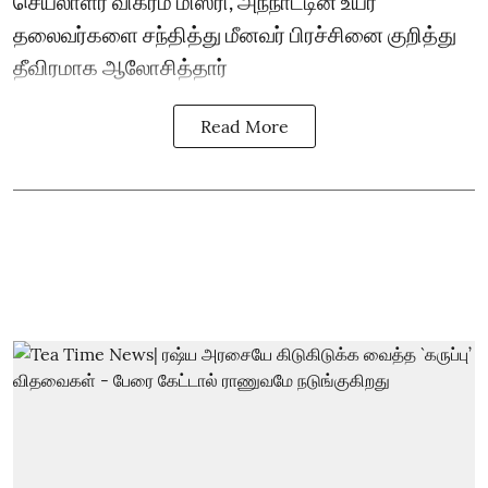
செயலாளர் விக்ரம் மிஸ்ரி, அந்நாட்டின் உயர்
தலைவர்களை சந்தித்து மீனவர் பிரச்சினை குறித்து
தீவிரமாக ஆலோசித்தார்
Read More