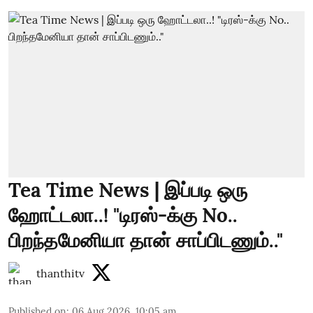
Tea Time News | இப்படி ஒரு
ஹோட்டலா..! "டிரஸ்-க்கு No..
பிறந்தமேனியா தான் சாப்பிடணும்.."
thanthitv
Published on
:
06 Aug 2026, 10:05 am