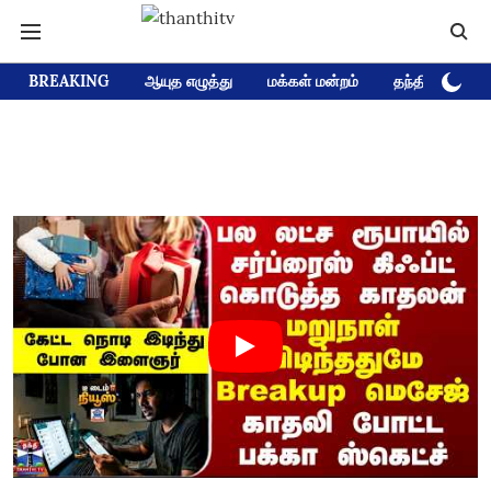
BREAKING
ஆயுத எழுத்து
மக்கள் மன்றம்
தந்தி டிவி D