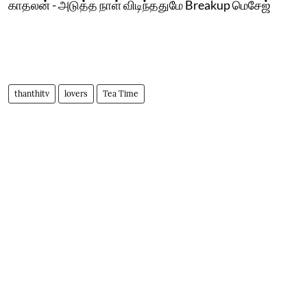
காதலன் - அடுத்த நாள் விடிந்ததுமே Breakup மெசேஜ்
thanthitv
lovers
Tea Time