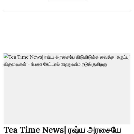
Tea Time News| ரஷ்ய அரசையே