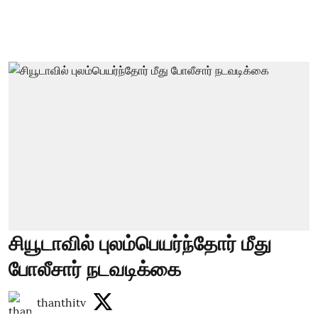
சியூடாவில் புலம்பெயர்ந்தோர் மீது
போலீசார் நடவடிக்கை
thanthitv