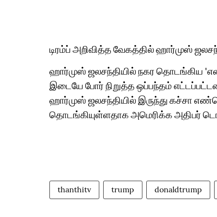
டிரம்ப் அறிவித்த வேகத்தில் ஹார்முஸ் ஜலசந
ஹார்முஸ் ஜலசந்தியில் நகர தொடங்கிய 'எண
இடையே போர் நிறுத்த ஒப்பந்தம் எட்டப்பட்ட
ஹார்முஸ் ஜலசந்தியில் இருந்து கச்சா எண்
தொடங்கியுள்ளதாக அமெரிக்க அதிபர் டொனால
thanthitv
trump
donaldtrump