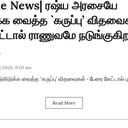
e News| ரஷ்ய அரசையே
க்க வைத்த `கருப்பு’ விதவை
்டால் ராணுவமே நடுங்குகி
g 2026, 9:20 am
கிடுக்க வைத்த `கருப்பு’ விதவைகள் - பேரை கேட்டால் 
Read More