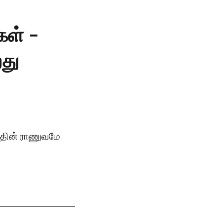
கள் -
றது
புதின் ராணுவமே