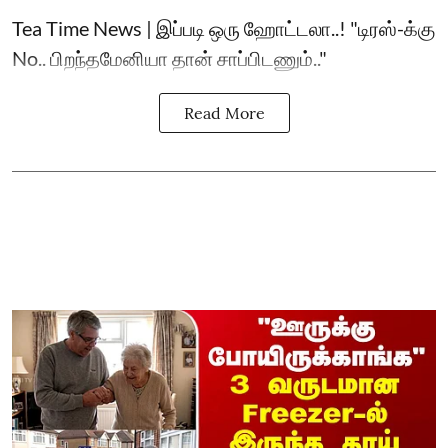
Tea Time News | இப்படி ஒரு ஹோட்டலா..! "டிரஸ்-க்கு
No.. பிறந்தமேனியா தான் சாப்பிடணும்.."
Read More