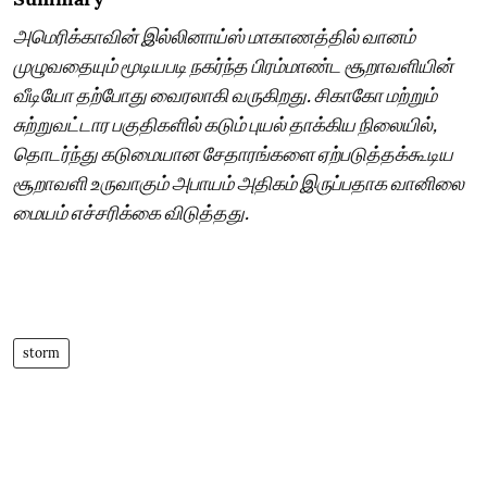
அமெரிக்காவின் இல்லினாய்ஸ் மாகாணத்தில் வானம்
முழுவதையும் மூடியபடி நகர்ந்த பிரம்மாண்ட சூறாவளியின்
வீடியோ தற்போது வைரலாகி வருகிறது. சிகாகோ மற்றும்
சுற்றுவட்டார பகுதிகளில் கடும் புயல் தாக்கிய நிலையில்,
தொடர்ந்து கடுமையான சேதாரங்களை ஏற்படுத்தக்கூடிய
சூறாவளி உருவாகும் அபாயம் அதிகம் இருப்பதாக வானிலை
மையம் எச்சரிக்கை விடுத்தது.
storm