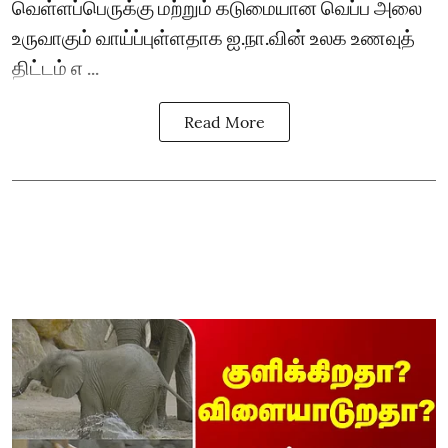
வெள்ளப்பெருக்கு மற்றும் கடுமையான வெப்ப அலை
உருவாகும் வாய்ப்புள்ளதாக ஐ.நா.வின் உலக உணவுத்
திட்டம் எ ...
Read More