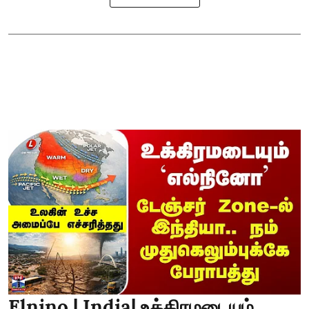
Elnino | India| உக்கிரமடையும்