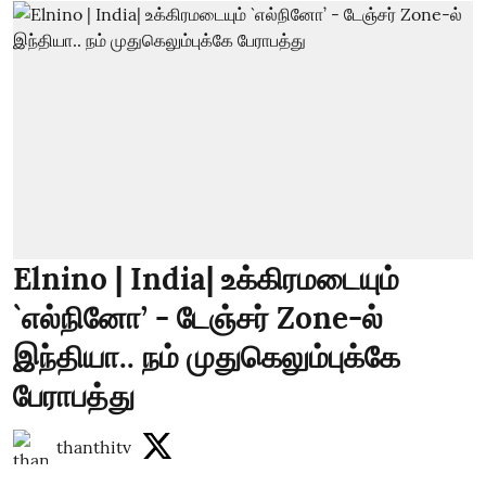
Elnino | India| உக்கிரமடையும்
`எல்நினோ’ - டேஞ்சர் Zone-ல்
இந்தியா.. நம் முதுகெலும்புக்கே
பேராபத்து
thanthitv