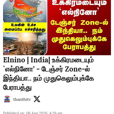
Elnino | India| உக்கிரமடையும்
`எல்நினோ’ - டேஞ்சர் Zone-ல்
இந்தியா.. நம் முதுகெலும்புக்கே
பேராபத்து
thanthitv
Published on
:
06 Aug 2026, 4:26 am