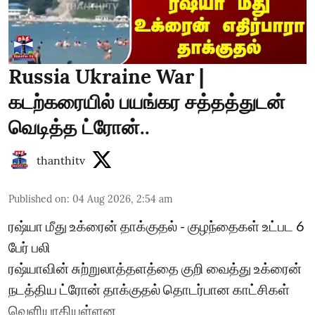
Russia Ukraine War |
கடற்கரையில் பயங்கர சத்தத்துடன்
வெடித்த ட்ரோன்..
thanthitv
Published on
:
04 Aug 2026, 2:54 am
ரஷ்யா மீது உக்ரைன் தாக்குதல் - குழந்தைகள் உட்பட 6
பேர் பலி
ரஷ்யாவின் சுற்றுலாத்தளத்தை குறி வைத்து உக்ரைன்
நடத்திய ட்ரோன் தாக்குதல் தொடர்பான காட்சிகள்
வெளியாகியுள்ளன