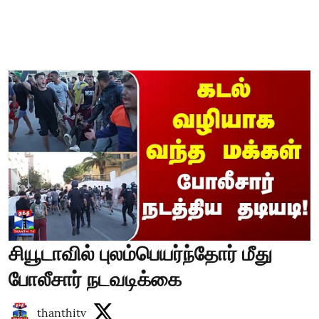
சியூடாவில் புலம்பெயர்ந்தோர் மீது
போலீசார் நடவடிக்கை
thanthitv