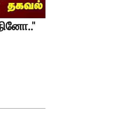
நினோ.."