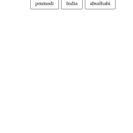
pmmodi
India
abudhabi