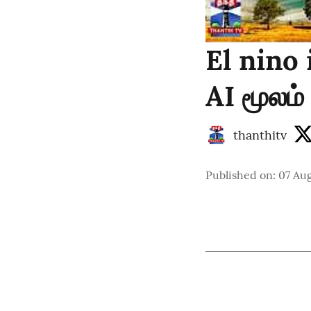
El nino 
AI மூலம்
thanthitv
Published on
:
07 Au