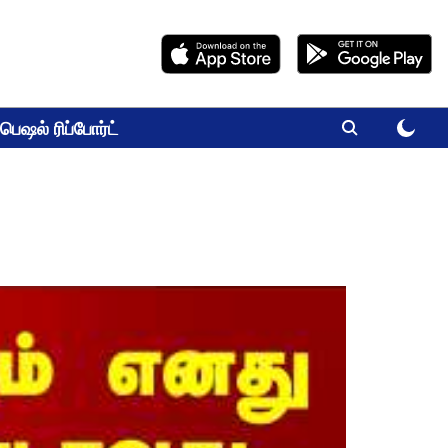
பெஷல் ரிப்போர்ட்