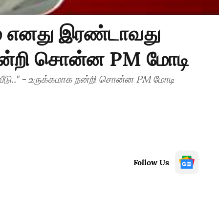
ம் எனது இரண்டாவது
க நன்றி சொன்ன PM மோடி
ீடு.." - உருக்கமாக நன்றி சொன்ன PM மோடி
Follow Us