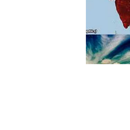
X
El nino 
AI மூலம்
thanthitv