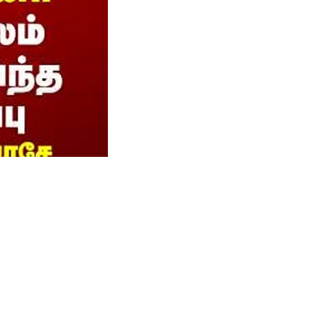
நினோ.."