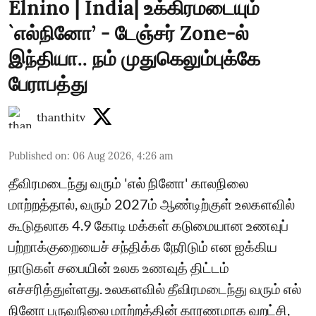
Elnino | India| உக்கிரமடையும்
`எல்நினோ’ - டேஞ்சர் Zone-ல்
இந்தியா.. நம் முதுகெலும்புக்கே
பேராபத்து
thanthitv
Published on
:
06 Aug 2026, 4:26 am
தீவிரமடைந்து வரும் 'எல் நினோ' காலநிலை
மாற்றத்தால், வரும் 2027ம் ஆண்டிற்குள் உலகளவில்
கூடுதலாக 4.9 கோடி மக்கள் கடுமையான உணவுப்
பற்றாக்குறையைச் சந்திக்க நேரிடும் என ஐக்கிய
நாடுகள் சபையின் உலக உணவுத் திட்டம்
எச்சரித்துள்ளது. உலகளவில் தீவிரமடைந்து வரும் எல்
நினோ பருவநிலை மாற்றத்தின் காரணமாக வறட்சி,