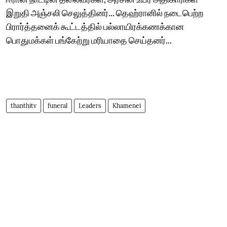
இறுதி அஞ்சலி செலுத்தினர்... தெஹ்ரானில் நடைபெற்ற
பிரார்த்தனைக் கூட்டத்தில் பல்லாயிரக்கணக்கான
பொதுமக்கள் பங்கேற்று மரியாதை செய்தனர்...
thanthitv
funeral
Leaders
Khamenei