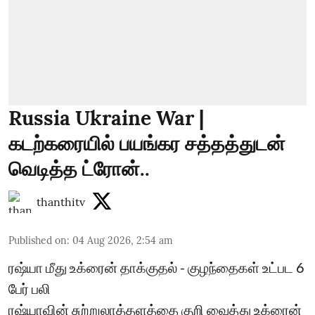
Russia Ukraine War |
கடற்கரையில் பயங்கர சத்தத்துடன்
வெடித்த ட்ரோன்..
thanthitv
Published on
:
04 Aug 2026, 2:54 am
ரஷ்யா மீது உக்ரைன் தாக்குதல் - குழந்தைகள் உட்பட 6
பேர் பலி
ரஷ்யாவின் சுற்றுலாத்தளத்தை குறி வைத்து உக்ரைன்