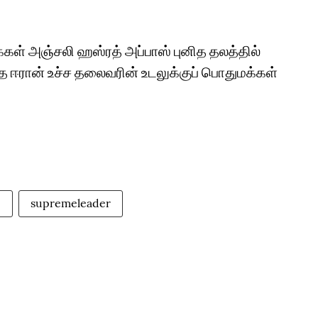
க்கள் அஞ்சலி ஹஸ்ரத் அப்பாஸ் புனித தலத்தில்
த ஈரான் உச்ச தலைவரின் உடலுக்குப் பொதுமக்கள்
i
supremeleader