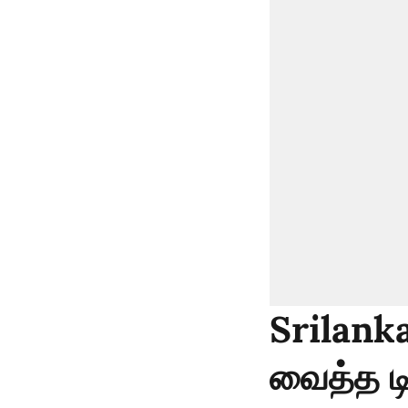
Srilanka
வைத்த ட