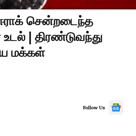
ஈராக் சென்றடைந்த
உடல் | திரண்டுவந்து
ிய மக்கள்
Follow Us