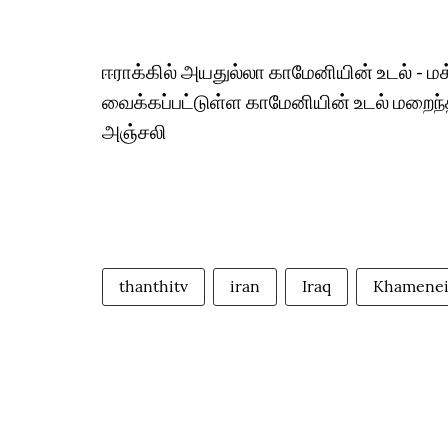
ஈராக்கில் அயதுல்லா காமேனியின் உடல் - ம
வைக்கப்பட்டுள்ள காமேனியின் உடல் மறைந்
அஞ்சலி
thanthitv
iran
Iraq
Khamene