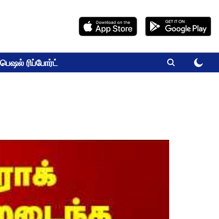
பெஷல் ரிப்போர்ட்