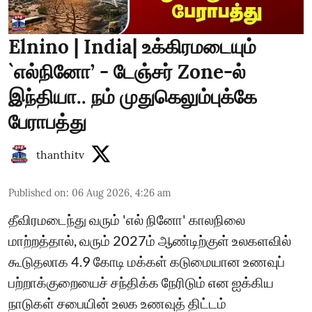
Elnino | India| உக்கிரமடையும்
`எல்நினோ’ - டேஞ்சர் Zone-ல்
இந்தியா.. நம் முதுகெலும்புக்கே
பேராபத்து
thanthitv
Published on
:
06 Aug 2026, 4:26 am
தீவிரமடைந்து வரும் 'எல் நினோ' காலநிலை
மாற்றத்தால், வரும் 2027ம் ஆண்டிற்குள் உலகளவில்
கூடுதலாக 4.9 கோடி மக்கள் கடுமையான உணவுப்
பற்றாக்குறையைச் சந்திக்க நேரிடும் என ஐக்கிய
நாடுகள் சபையின் உலக உணவுத் திட்டம்