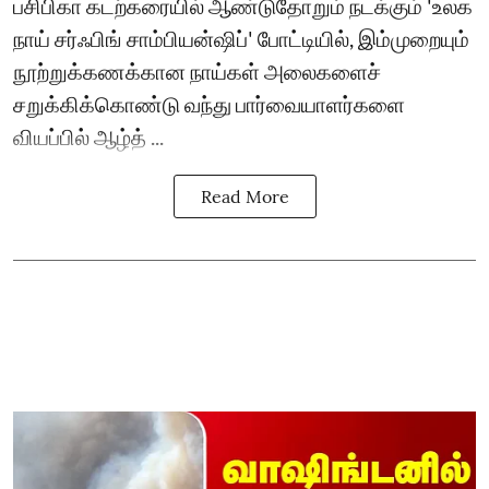
பசிபிகா கடற்கரையில் ஆண்டுதோறும் நடக்கும் 'உலக
நாய் சர்ஃபிங் சாம்பியன்ஷிப்' போட்டியில், இம்முறையும்
நூற்றுக்கணக்கான நாய்கள் அலைகளைச்
சறுக்கிக்கொண்டு வந்து பார்வையாளர்களை
வியப்பில் ஆழ்த் ...
Read More