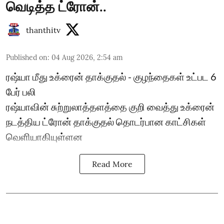
வெடித்த ட்ரோன்..
thanthitv
Published on
:
04 Aug 2026, 2:54 am
ரஷ்யா மீது உக்ரைன் தாக்குதல் - குழந்தைகள் உட்பட 6
பேர் பலி
ரஷ்யாவின் சுற்றுலாத்தளத்தை குறி வைத்து உக்ரைன்
நடத்திய ட்ரோன் தாக்குதல் தொடர்பான காட்சிகள்
வெளியாகியுள்ளன
Read More