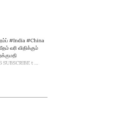
ிரம்ப் #India #China
ம் வரி விதிக்கும்
றக்குமதி
 SUBSCRIBE t ...