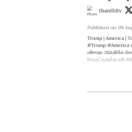
thanthitv
Published on
:
08 Au
Trump | America | Tar
#Trump #America #Tar
மசோதா அமெரிக்க செனட்
பொருட்களுக்கு வரி வ