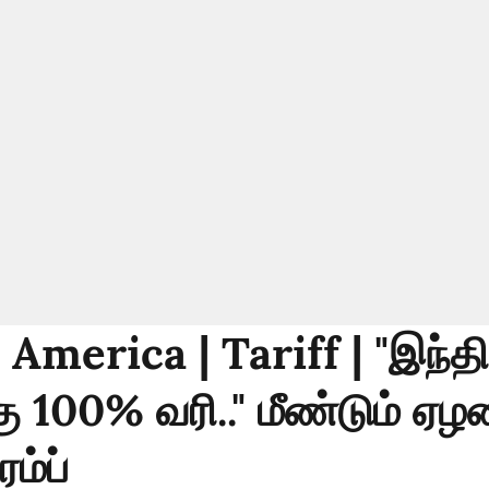
America | Tariff | "இந்த
கு 100% வரி.." மீண்டும் 
ரம்ப்