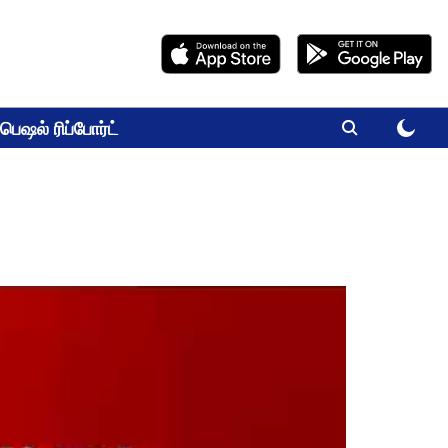
பெஷல் ரிப்போர்ட்