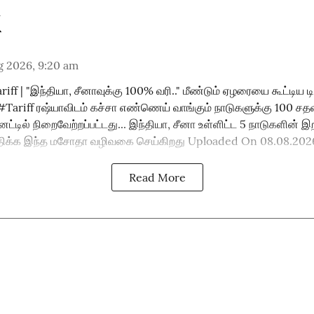
g 2026, 9:20 am
iff | "இந்தியா, சீனாவுக்கு 100% வரி.." மீண்டும் ஏழரையை கூட்டிய ட
iff ரஷ்யாவிடம் கச்சா எண்ணெய் வாங்கும் நாடுகளுக்கு 100 சதவீத
டில் நிறைவேற்றப்பட்டது... இந்தியா, சீனா உள்ளிட்ட 5 நாடுகளின் இ
ிதிக்க இந்த மசோதா வழிவகை செய்கிறது Uploaded On 08.08.2026
Read More