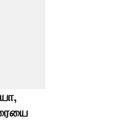
ியா,
ஏழரையை