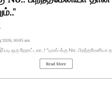
ம்.."
g 2026, 10:05 am
ப்படி ஒரு ஹோட்டலா..! "டிரஸ்-க்கு No.. பிறந்தமேனியா தா
Read More