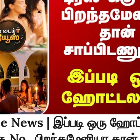
e News | இப்படி ஒரு ஹோட்
்கு No.. பிறந்தமேனியா தான்