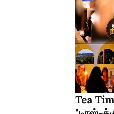
Tea Tim
"டிரஸ்-க