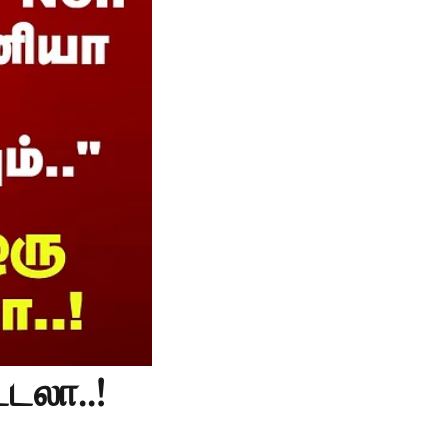
டலா..!