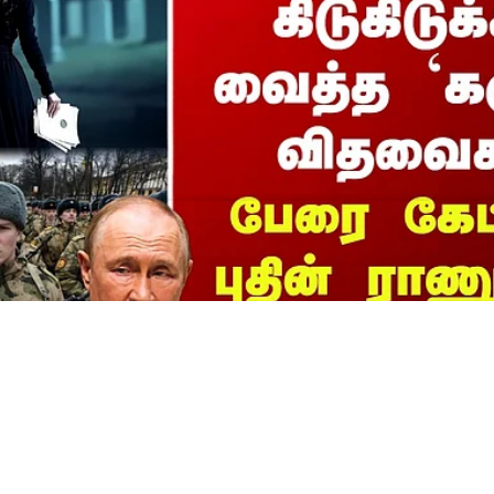
e News| ரஷ்ய அரசையே
க்க வைத்த `கருப்பு’ விதவை