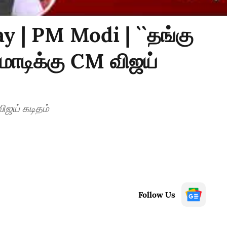
y | PM Modi | ``தங்கு
 மோடிக்கு CM விஜய்
விஜய் கடிதம்
Follow Us