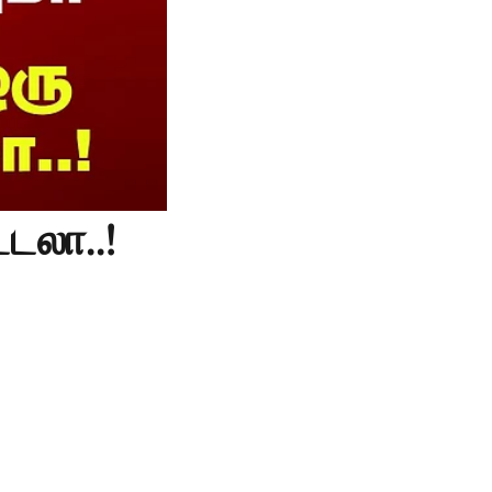
டலா..!