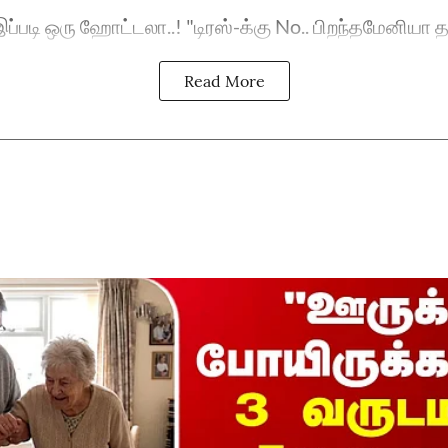
ப்படி ஒரு ஹோட்டலா..! "டிரஸ்-க்கு No.. பிறந்தமேனியா தா
Read More