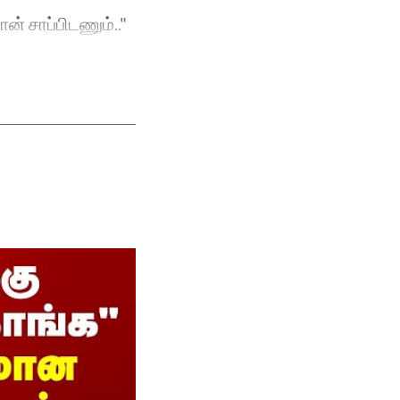
ன் சாப்பிடணும்.."