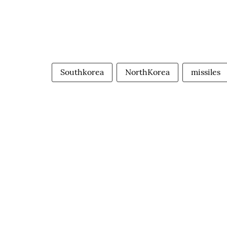
Southkorea
NorthKorea
missiles