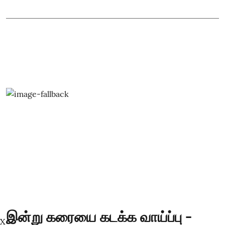
இன்று கரையை கடக்க வாய்ப்பு -
X