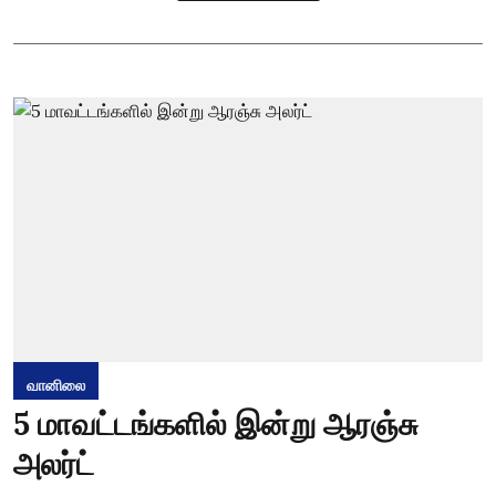
வானிலை
5 மாவட்டங்களில் இன்று ஆரஞ்சு
அலர்ட்