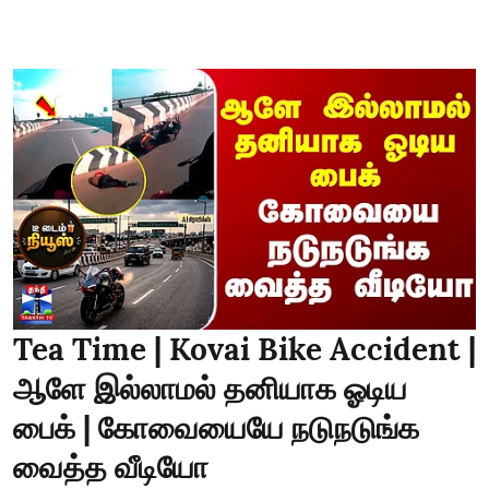
Tea Time | Kovai Bike Accident |
ஆளே இல்லாமல் தனியாக ஓடிய
பைக் | கோவையையே நடுநடுங்க
வைத்த வீடியோ