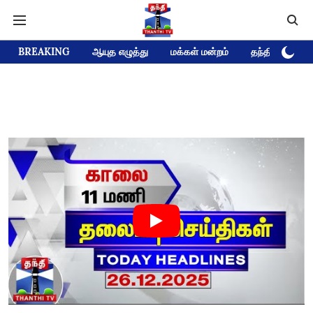
BREAKING
ஆயுத எழுத்து
மக்கள் மன்றம்
தந்தி டிவி D