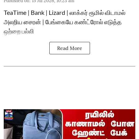
Published on
:
15 Jul 2026, 10:23 am
TeaTime | Bank | Lizard | லாக்கர் ரூமில் விடாமல்
அலறிய சைரன் | பேங்கையே கண்ட்ரோல் எடுத்த
ஒற்றை பல்லி
Read More