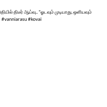
ுதியில் திடீர் ஆய்வு.. "ஓடவும் முடியாது, ஒளியவும்
.! #vanniarasu #kovai