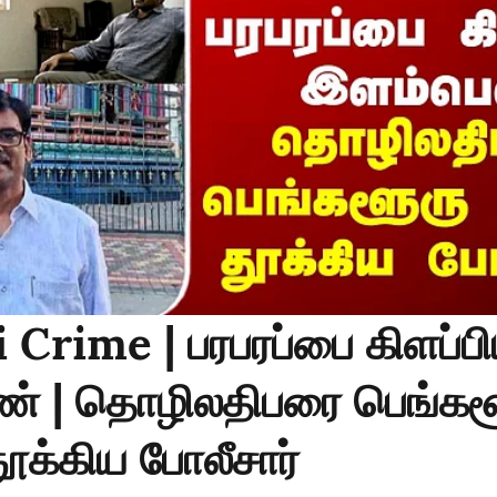
Crime | பரபரப்பை கிளப்ப
் | தொழிலதிபரை பெங்கள
ூக்கிய போலீசார்