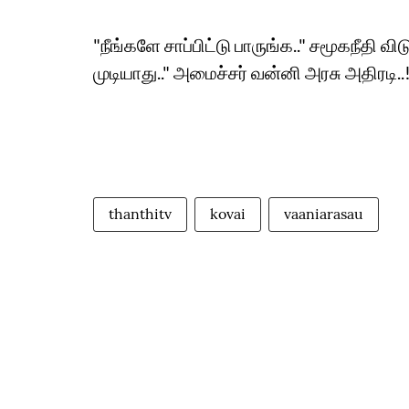
"நீங்களே சாப்பிட்டு பாருங்க.." சமூகநீதி விட
முடியாது.." அமைச்சர் வன்னி அரசு அதிரடி.
thanthitv
kovai
vaaniarasau