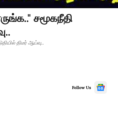
ாருங்க.." சமூகநீதி
ு..
ுதியில் திடீர் ஆய்வு..
Follow Us