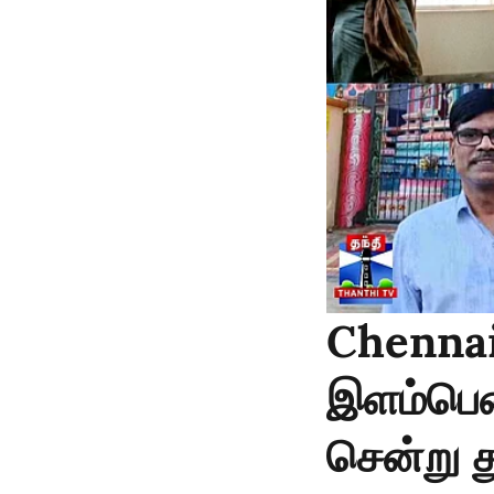
Chennai 
இளம்பெண
சென்று த