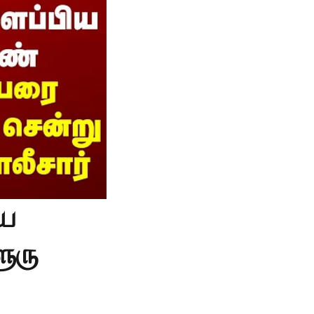
ிய
ூரு