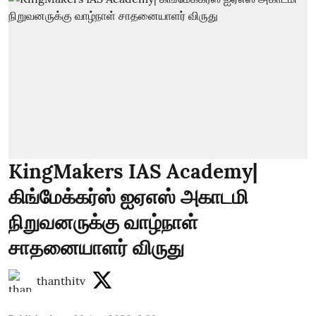
KingMakers IAS Academy|
கிங்மேக்கர்ஸ் ஐஏஎஸ் அகாடமி
நிறுவனருக்கு வாழ்நாள்
சாதனையாளர் விருது
thanthitv