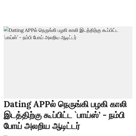
Dating APPல் நெருங்கி பழகி காலி
இடத்திற்கு கூப்பிட்ட `பாய்ஸ்’ - நம்பி
போய் அலறிய ஆடிட்டர்