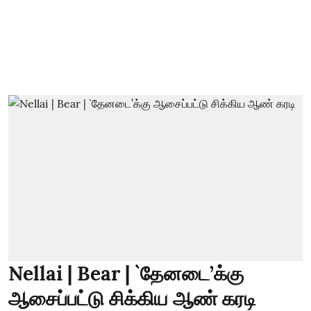
Nellai | Bear | `தேனடை’க்கு
ஆசைப்பட்டு சிக்கிய ஆண் கரடி