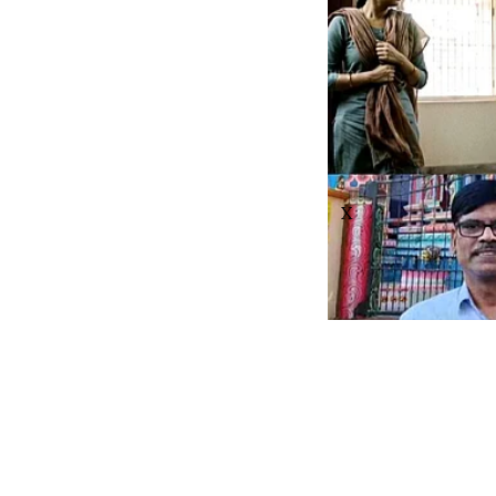
X
Chennai 
இளம்பெண