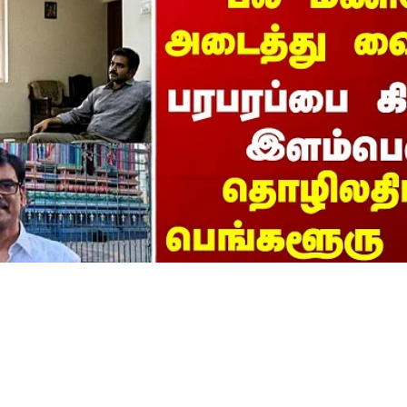
Crime | பரபரப்பை கிளப்ப
் | தொழிலதிபரை பெங்கள