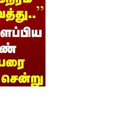
ிய
ூரு