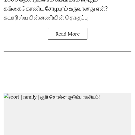
கங்கைகொண்ட சோழபுரம் உருவானது ஏன்?
சுவாரிஸ்ய பின்னணியின் தொகுப்பு
Read More