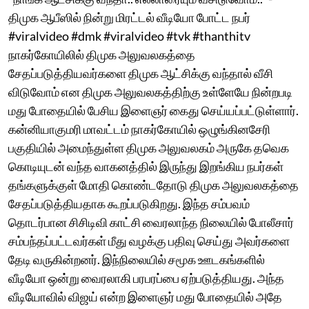
திமுக ஆபீஸில் நின்று மிரட்டல் வீடியோ போட்ட நபர்
#viralvideo #dmk #viralvideo #tvk #thanthitv
நாகர்கோயிலில் திமுக அலுவலகத்தை
சேதப்படுத்தியவர்களை திமுக ஆட்சிக்கு வந்தால் வீசி
விடுவோம் என திமுக அலுவலகத்திற்கு உள்ளேயே நின்றபடி
மது போதையில் பேசிய இளைஞர் கைது செய்யப்பட்டுள்ளார்.
கன்னியாகுமரி மாவட்டம் நாகர்கோயில் ஒழுங்கினசேரி
பகுதியில் அமைந்துள்ள திமுக அலுவலகம் அருகே தவெக
கொடியுடன் வந்த வாகனத்தில் இருந்து இறங்கிய நபர்கள்
தங்களுக்குள் மோதி கொண்டதோடு திமுக அலுவலகத்தை
சேதப்படுத்தியதாக கூறப்படுகிறது. இந்த சம்பவம்
தொடர்பான சிசிடிவி காட்சி வைரலாந்த நிலையில் போலீசார்
சம்பந்தப்பட்டவர்கள் மீது வழக்கு பதிவு செய்து அவர்களை
தேடி வருகின்றனர். இந்நிலையில் சமூக ஊடகங்களில்
வீடியோ ஒன்று வைரலாகி பரபரப்பை ஏற்படுத்தியது. அந்த
வீடியோவில் விஜய் என்ற இளைஞர் மது போதையில் அதே