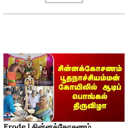
Erode | சின்னக்கோசணம்