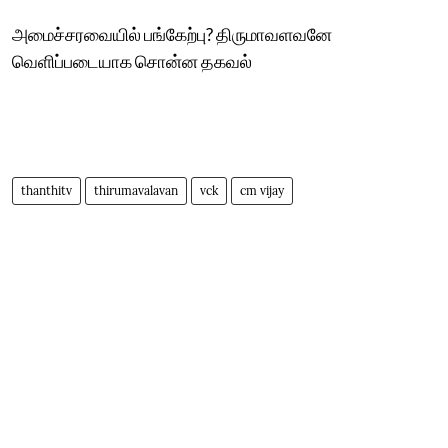
அமைச்சரவையில் பங்கேற்பு? திருமாவளவனே
வெளிப்படையாக சொன்ன தகவல்
thanthitv
thirumavalavan
vck
cm vijay