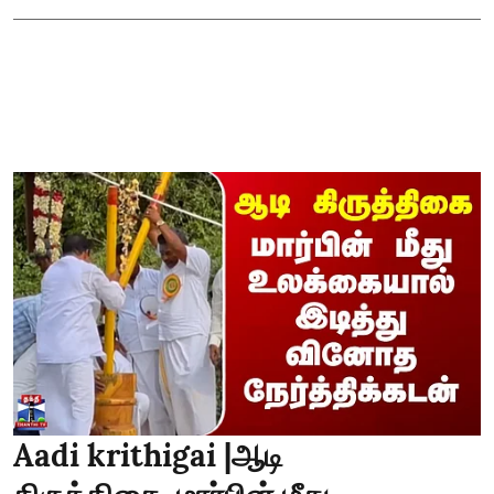
Aadi krithigai |ஆடி