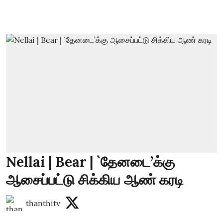
Nellai | Bear | `தேனடை’க்கு
ஆசைப்பட்டு சிக்கிய ஆண் கரடி
thanthitv