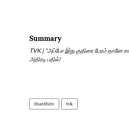
Summary
TVK | "அப்போ இது குதிரை பேரம் தானே சார
அதிரடி பதில்!
thanthitv
tvk