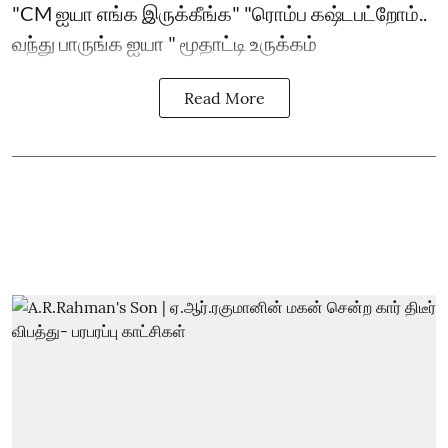
"CM ஐயா எங்க இருக்கீங்க" "ரொம்ப கஷ்டபட்றோம்..
வந்து பாருங்க ஐயா " மூதாட்டி உருக்கம்
Read More