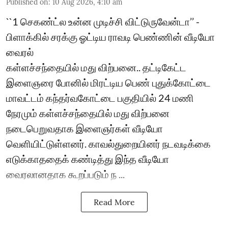
Published on
:
10 Aug 2026, 4:10 am
``1 செகண்ட்ல உன்ன முடிச்சி விட்டுருவேன்டா’’ -
பிளாக்கில் சரக்கு ஓட்டிய ராவடி பெண்ணின் வீடியோ
வைரல்
கள்ளச்சந்தையில் மது விற்பனை.. தட்டிகேட்ட
இளைஞரை போனில் மிரட்டிய பெண் புதுக்கோட்டை
மாவட்டம் கந்தர்வகோட்டை பகுதியில் 24 மணி
நேரமும் கள்ளச்சந்தையில் மது விற்பனை
நடைபெறுவதாக இளைஞர்கள் வீடியோ
வெளியிட்டுள்ளனர். காவல்துறையினர் நடவடிக்கை
எடுக்காததைக் கண்டித்து இந்த வீடியோ
வைரலானதாக கூறப்படும் ந ...
Read More