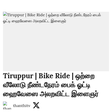
Tiruppur | Bike Ride | ஒற்றை
வீலோடு நீண்டநேரம் பைக் ஓட்டி
ஹைவேஸை அலறவிட்ட இளைஞர்
thanthitv