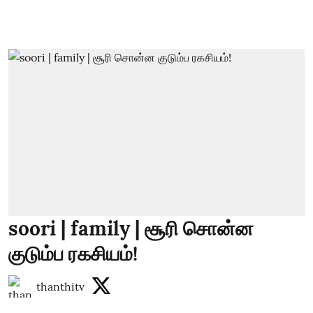
soori | family | சூரி சொன்ன
குடும்ப ரகசியம்!
thanthitv