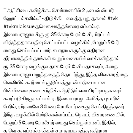
``ஆட்சியை கவிழ்க்க.. சென்னையில் 2 ஃபைவ் ஸ்டார்
ஹோட்டல்களில்..’’ - திடுக்கிட வைத்த புது தகவல் #tvk
#tvkmlaissue தவெக ஊத்தங்கரை எம்.எல்.ஏ.
இளையராஜாவுக்கு ரூ.35 கோடி பேரம் பேசி, மிரட்டல்
விடுத்ததாக பதிவு செய்யப்பட்ட வழக்கில், மேலும் 5 பேர்
கைது செய்யப்பட்டனர். சபாநாயகருக்கு எதிரான
தீர்மானத்தில் தாங்கள் கூறும் வகையில் வாக்களித்தால்
ரூ.35 கோடி வழங்குவதாக பேரம் பேசியதாகவும், அதை
இளையராஜா மறுத்ததைத் தொடர்ந்து, இந்த விவகாரத்தை
வெளியில் கூறினால் குடும்பத்துடன் கடுமையான
பின்விளைவுகளை சந்திக்க நேரிடும் என மிரட்டியதாகவும்
கூறப்படுகிறது. எம்.எல்.ஏ. இளையராஜா அளித்த புகாரின்
பேரில், ஏற்கனவே 3 பேரை போலீசார் கைது செய்திருந்தனர்.
இந்த வழக்கில் மேற்கொள்ளப்பட்ட தொடர் விசாரணையில்,
மேலும் 5 பேரை போலீசார் கைது செய்துள்ளனர். இதில்,
த.வெ.க. எம்.எல்.ஏ.க்கள் சபாநாயகருக்கு எதிரான