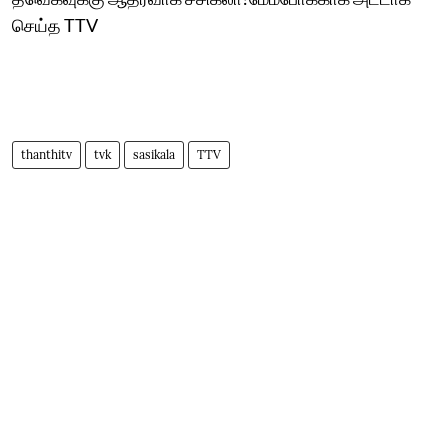
செய்த TTV
thanthitv
tvk
sasikala
TTV