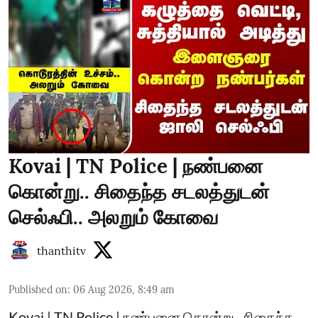
Kovai | TN Police | நண்பனை
கொன்று.. சிதைந்த சடலத்துடன்
செல்ஃபி.. அலறும் கோவை
thanthitv
Published on
:
06 Aug 2026, 8:49 am
Kovai | TN Police | நண்பனை கொன்று.. சிதைந்த