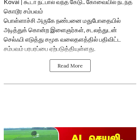
Kovai | கூடா நட்பால் வந்த கேடு.. கோவையில் நடந்த
கொடூர சம்பவம்
பொள்ளாச்சி அருகே நண்பனை மதுபோதையில்
அடித்துக் கொன்ற இளைஞர்கள், சடலத்துடன்
செல்ஃபி எடுத்து சமூக வலைதளத்தில் பதிவிட்ட
சம்பவம் பரபரப்பை ஏற்படுத்தியுள்ளது.
Read More