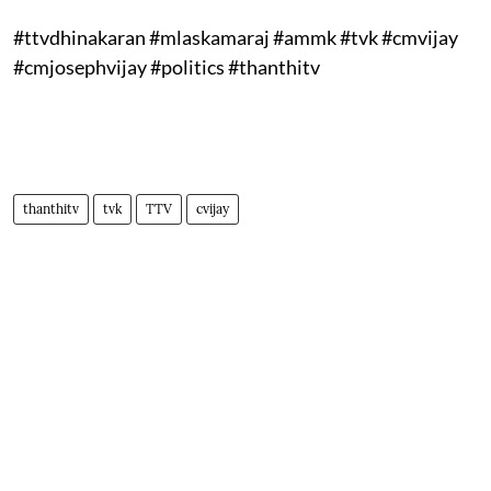
#ttvdhinakaran #mlaskamaraj #ammk #tvk #cmvijay
#cmjosephvijay #politics #thanthitv
thanthitv
tvk
TTV
cvijay