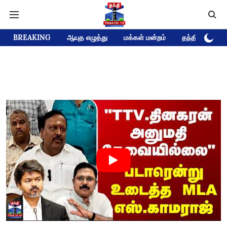
BREAKING
ஆயுத எழுத்து
மக்கள் மன்றம்
தந்தி டிவி D