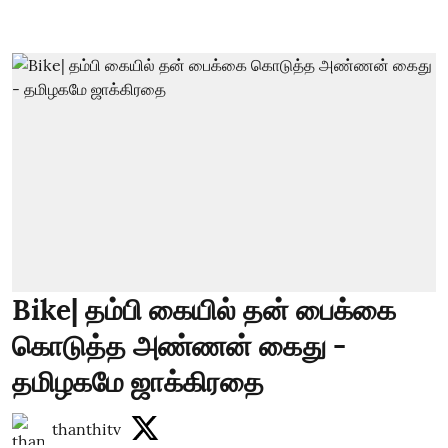
Bike| தம்பி கையில் தன் பைக்கை
கொடுத்த அண்ணன் கைது -
தமிழகமே ஜாக்கிரதை
thanthitv