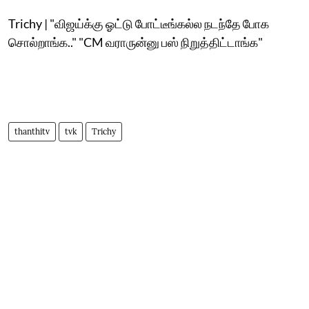
Trichy | "விஜய்க்கு ஓட்டு போட்டீங்கல்ல நடந்தே போக
சொல்றாங்க.." "CM வராருன்னு பஸ் நிறுத்திட்டாங்க"
thanthitv
tvk
Trichy