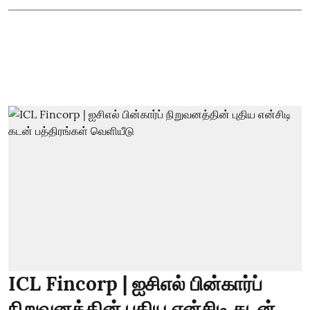
ICL Fincorp | ஐசிஎல் பின்கார்ப்
நிறுவனத்தின் புதிய என்சிடி கடன்