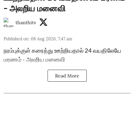
- அலறிய மனைவி
thanthitv
Published on
:
08 Aug 2026, 7:47 am
நரம்புக்குள் கரைத்து ஊற்றியதால் 24 வயதிலேயே
மரணம் - அலறிய மனைவி
Read More