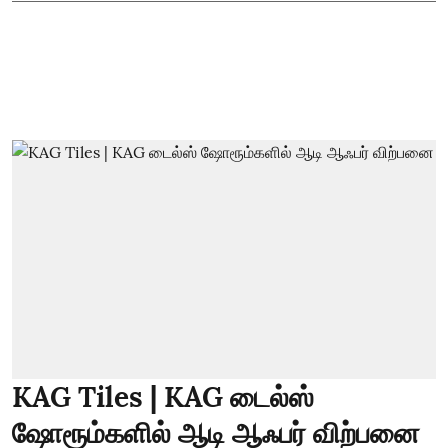
KAG Tiles | KAG டைல்ஸ்
ஷோரூம்களில் ஆடி ஆஃபர் விற்பனை