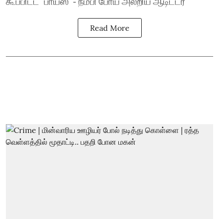
கூப்பிட்ட `பாய்ஸ்’ - நம்பி போய் அலறிய ஆடிட்டர்
Read More