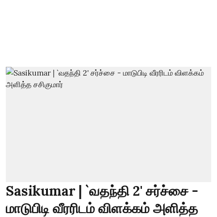
Sasikumar | `வதந்தி 2' சர்ச்சை -
மாடுபிடி வீரரிடம் விளக்கம் அளித்த