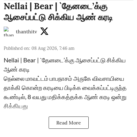
Nellai | Bear | `தேனடை’க்கு
ஆசைப்பட்டு சிக்கிய ஆண் கரடி
thanthitv
Published on
:
08 Aug 2026, 7:46 am
Nellai | Bear | `தேனடை’க்கு ஆசைப்பட்டு சிக்கிய
ஆண் கரடி
நெல்லை மாவட்டம் பாபநாசம் அருகே விவசாயியை
தாக்கி கொன்ற கரடியை பிடிக்க வைக்கப்பட்டிருந்த
கூண்டில், 8 வயது மதிக்கத்தக்க ஆண் கரடி ஒன்று
சிக்கியது
Read More