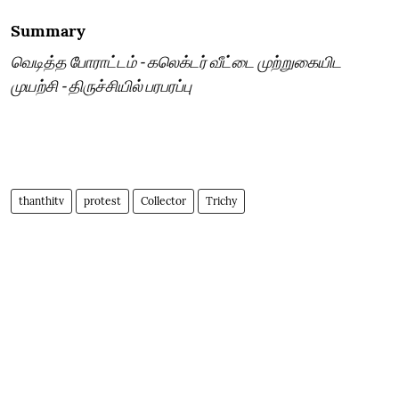
Summary
வெடித்த போராட்டம் - கலெக்டர் வீட்டை முற்றுகையிட
முயற்சி - திருச்சியில் பரபரப்பு
thanthitv
protest
Collector
Trichy