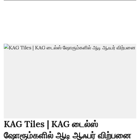
KAG Tiles | KAG டைல்ஸ்
ஷோரூம்களில் ஆடி ஆஃபர் விற்பனை