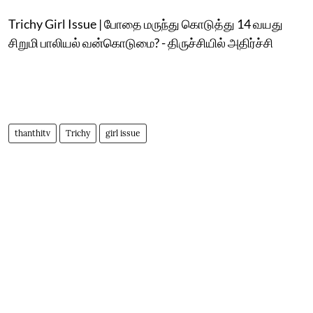
Trichy Girl Issue | போதை மருந்து கொடுத்து 14 வயது
சிறுமி பாலியல் வன்கொடுமை? - திருச்சியில் அதிர்ச்சி
thanthitv
Trichy
girl issue