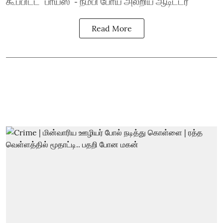
கூப்பிட்ட `பாய்ஸ்’ - நம்பி போய் அலறிய ஆடிட்டர்
Read More