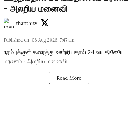
- அலறிய மனைவி
thanthitv
Published on
:
08 Aug 2026, 7:47 am
நரம்புக்குள் கரைத்து ஊற்றியதால் 24 வயதிலேயே
மரணம் - அலறிய மனைவி
Read More