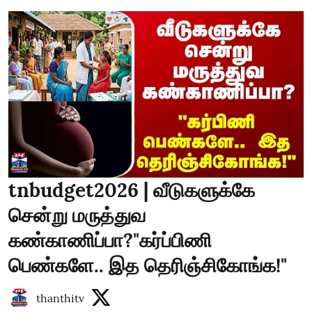
tnbudget2026 | வீடுகளுக்கே
சென்று மருத்துவ
கண்காணிப்பா?"கர்ப்பிணி
பெண்களே.. இத தெரிஞ்சிகோங்க!"
thanthitv