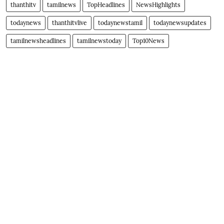
thanthitv
tamilnews
TopHeadlines
NewsHighlights
todaynews
thanthitvlive
todaynewstamil
todaynewsupdates
tamilnewsheadlines
tamilnewstoday
Top10News