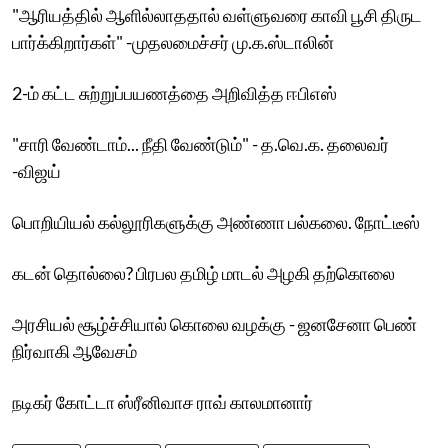
"ஆரியத்தில் ஆளில்லாததால் வள்ளுவரை காவி பூசி திருட
பார்க்கிறார்கள்" -முதலமைச்சர் மு.க.ஸ்டாலின்
2-ம் கட்ட சுற்றுப்பயணத்தை அறிவித்த ஈபிஎஸ்
"சாரி வேண்டாம்... நீதி வேண்டும்" - த.வெ.க. தலைவர்
-விஜய்
பொறியியல் கல்லூரிகளுக்கு அண்ணா பல்கலை. நோட்டீஸ்
கடன் தொல்லை? பிரபல தமிழ் மாடல் அழகி தற்கொலை
அரசியல் சூழ்ச்சியால் கொலை வழக்கு - ஜனசேனா பெண்
நிர்வாகி ஆவேசம்
நடிகர் கோட்டா ஸ்ரீனிவாச ராவ் காலமானார்