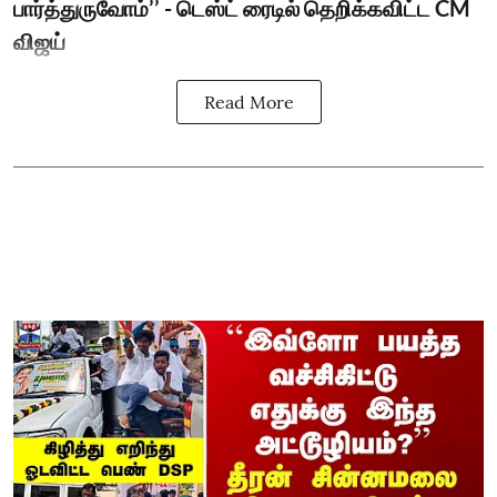
பார்த்துருவோம்’’ - டெஸ்ட் ரைடில் தெறிக்கவிட்ட CM
விஜய்
Read More