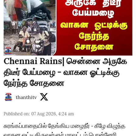
Chennai Rains| சென்னை அருகே
திடீர் பேய்மழை - வாகன ஓட்டிக்கு
நேர்ந்த சோதனை
thanthitv
Published on
:
07 Aug 2026, 4:24 am
சுரங்கப்பாதையில் தேங்கிய மழைநீர் - கீழே விழுந்த
வாகன ஓட்டி திருவள்ளுர் மாவட்டம் பொன்னேரி