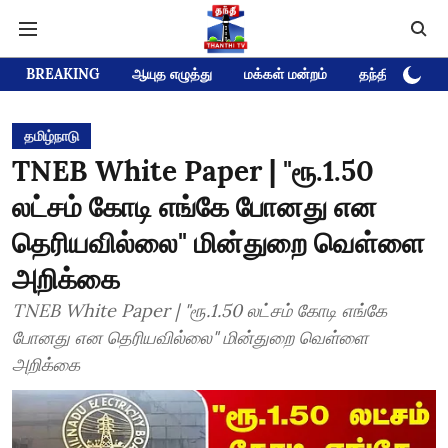
BREAKING
ஆயுத எழுத்து
மக்கள் மன்றம்
தந்தி டிவி D
தமிழ்நாடு
TNEB White Paper | "ரூ.1.50
லட்சம் கோடி எங்கே போனது என
தெரியவில்லை" மின்துறை வெள்ளை
அறிக்கை
TNEB White Paper | "ரூ.1.50 லட்சம் கோடி எங்கே
போனது என தெரியவில்லை" மின்துறை வெள்ளை
அறிக்கை