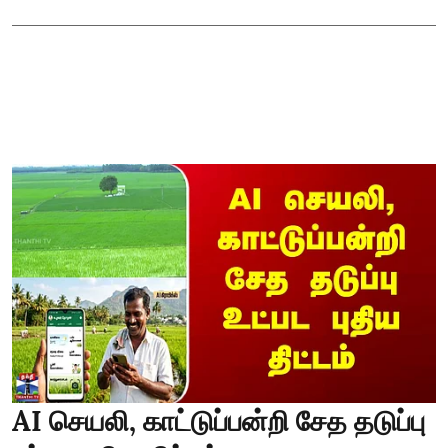
AI செயலி, காட்டுப்பன்றி சேத தடுப்பு