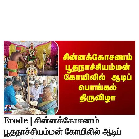
Erode | சின்னக்கோசணம்
பூதநாச்சியம்மன் கோயிலில் ஆடிப்