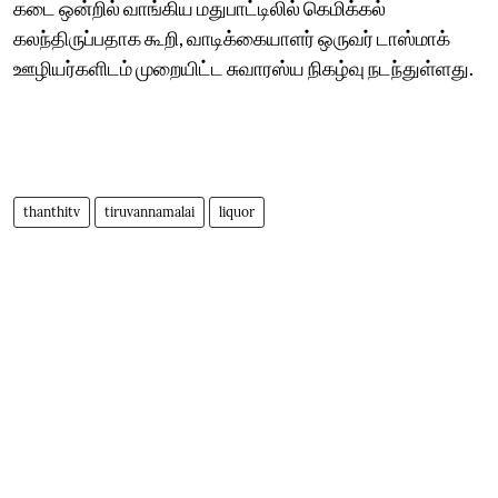
கடை ஒன்றில் வாங்கிய மதுபாட்டிலில் கெமிக்கல்
கலந்திருப்பதாக கூறி, வாடிக்கையாளர் ஒருவர் டாஸ்மாக்
ஊழியர்களிடம் முறையிட்ட சுவாரஸ்ய நிகழ்வு நடந்துள்ளது.
thanthitv
tiruvannamalai
liquor