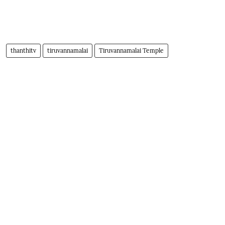
thanthitv
tiruvannamalai
Tiruvannamalai Temple