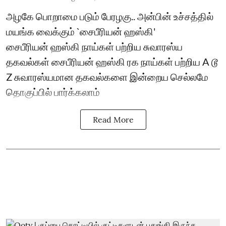
அழகே பொறாமை படும் பேரழகு.. அன்பின் உச்சத்தில்
மயங்க வைக்கும் `சைபீரியன் ஹஸ்கி'
சைபீரியன் ஹஸ்கி நாய்கள் பற்றிய சுவாரஸ்ய
தகவல்கள் சைபீரியன் ஹஸ்கி ரக நாய்கள் பற்றிய A டூ
Z சுவாரஸ்யமான தகவல்களை இன்றைய செல்லமே
தொகுப்பில் பார்க்கலாம்
Read More