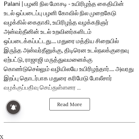
Palani | பழனி நில மோசடி - உயிரிழந்த கைதியின்
உடல் ஒப்படைப்பு பழனி கோவில் நில முறைகேடு
வழக்கில் கைதாகி, உயிரிழந்த வழக்கறிஞர்
அன்வர்தீனின் உடல் உறவினர்களிடம்
ஒப்படைக்கப்பட்டது.... மதுரை மத்திய சிறையில்
இருந்த அன்வர்தீனுக்கு, திடிரென உடல்நலக்குறைவு
ஏற்பட்டு, ராஜாஜி மருத்துவமனைக்கு
கொண்டுசெல்லும் வழியிலயே உயிரிழந்தார்.... அவரது
இறப்பு தொடர்பாக மதுரை கரிமேடு போலீசார்
வழக்குப்பதிவு செய்துள்ளனர ...
Read More
X