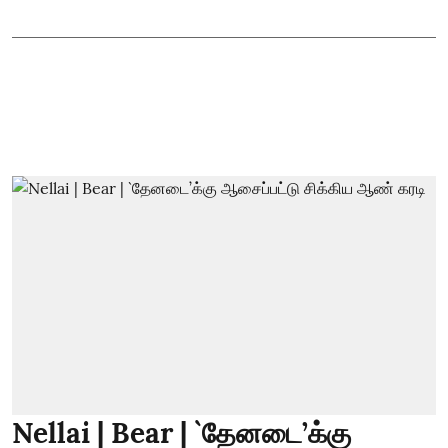
Nellai | Bear | `தேனடை’க்கு