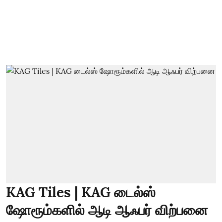
KAG Tiles | KAG டைல்ஸ்
ஷோரூம்களில் ஆடி ஆஃபர் விற்பனை