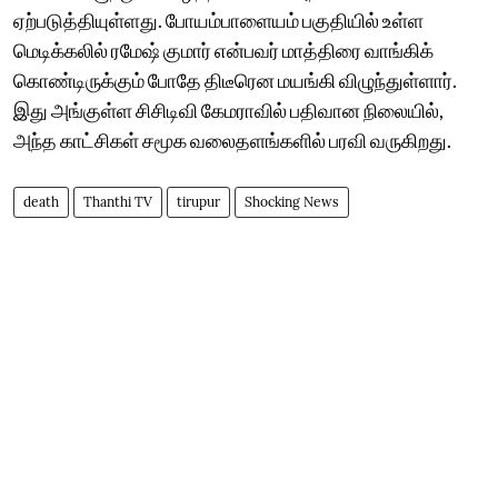
ஏற்படுத்தியுள்ளது. போயம்பாளையம் பகுதியில் உள்ள
மெடிக்கலில் ரமேஷ் குமார் என்பவர் மாத்திரை வாங்கிக்
கொண்டிருக்கும் போதே திடீரென மயங்கி விழுந்துள்ளார்.
இது அங்குள்ள சிசிடிவி கேமராவில் பதிவான நிலையில்,
அந்த காட்சிகள் சமூக வலைதளங்களில் பரவி வருகிறது.
death
Thanthi TV
tirupur
Shocking News