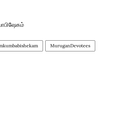
்பாபிஷேகம்
amkumbabishekam
MuruganDevotees