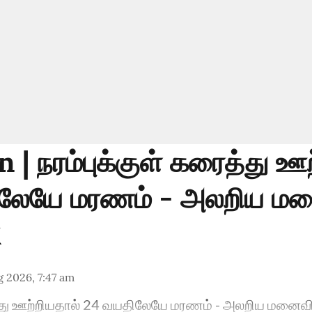
n | நரம்புக்குள் கரைத்து ஊ
ிலேயே மரணம் - அலறிய ம
 2026, 7:47 am
ைத்து ஊற்றியதால் 24 வயதிலேயே மரணம் - அலறிய மனைவ