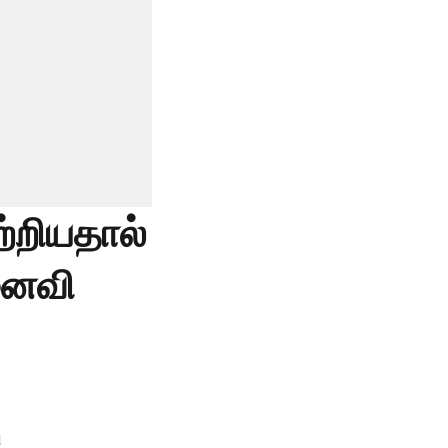
ற்றியதால்
னைவி
ி