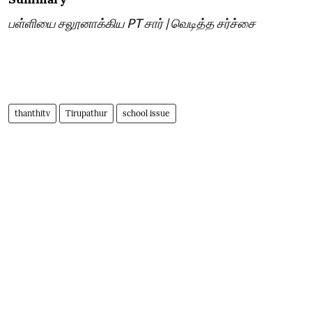
பள்ளியை சலூனாக்கிய PT சார் | வெடித்த சர்ச்சை
thanthitv
Tirupathur
school issue