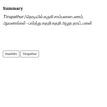
Summary
Tirupathur | நொடியில் கருகி சாம்பலான பணம்,
ஆவணங்கள் - பார்த்து கதறி கதறி அழுத தாய், மகன்
thanthitv
Tirupathur