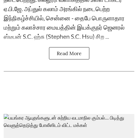
ஏ.பி.ஜே. அப்துல் கலாம் அரங்கில் நடைபெற்ற
இந்நிகழ்ச்சியில், சென்னை - தைபே பொருளாதார
மற்றும் கலாச்சார மையத்தின் இயக்குநர் ஜெனரல்
ஸ்டீபன் S.C. ஹ்சு (Stephen S.C. Hsu) சிற ...
Read More