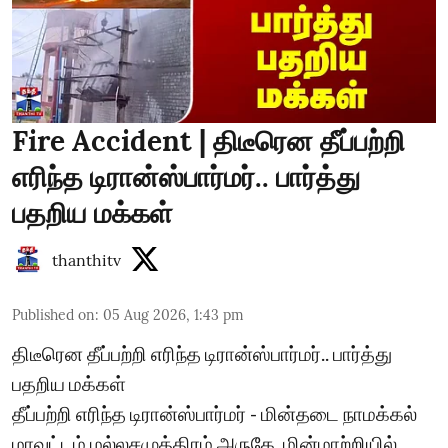
Fire Accident | திடீரென தீப்பற்றி
எரிந்த டிரான்ஸ்பார்மர்.. பார்த்து
பதறிய மக்கள்
thanthitv
Published on
:
05 Aug 2026, 1:43 pm
திடீரென தீப்பற்றி எரிந்த டிரான்ஸ்பார்மர்.. பார்த்து
பதறிய மக்கள்
தீப்பற்றி எரிந்த டிரான்ஸ்பார்மர் - மின்தடை நாமக்கல்
மாவட்டம் மல்லசமுத்திரம் அருகே, மின்மாற்றியில்