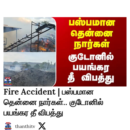
Fire Accident | பஸ்பமான
தென்னை நார்கள்.. குடோனில்
பயங்கர தீ விபத்து
thanthitv