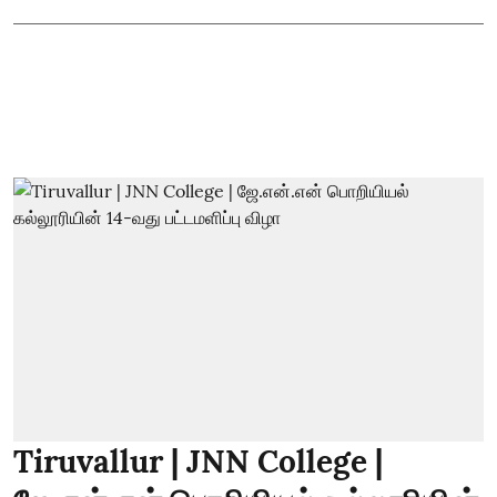
Tiruvallur | JNN College |