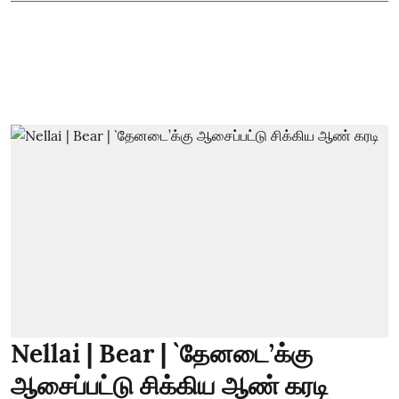
Nellai | Bear | `தேனடை’க்கு
ஆசைப்பட்டு சிக்கிய ஆண் கரடி