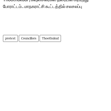
போராட்டம்.. மாநகராட்சி கூட்டத்தில் சலசலப்பு
protest
Councillors
Thoothukud