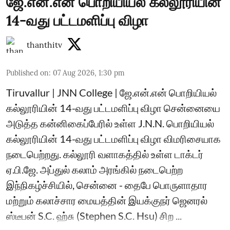
ஜே.என்.என் பொறியியல் கல்லூரியின்
14-வது பட்டமளிப்பு விழா
thanthitv
Published on
:
07 Aug 2026, 1:30 pm
Tiruvallur | JNN College | ஜே.என்.என் பொறியியல்
கல்லூரியின் 14-வது பட்டமளிப்பு விழா சென்னையை
அடுத்த கன்னிகைப்பேரில் உள்ள J.N.N. பொறியியல்
கல்லூரியின் 14-வது பட்டமளிப்பு விழா விமரிசையாக
நடைபெற்றது. கல்லூரி வளாகத்தில் உள்ள டாக்டர்
ஏ.பி.ஜே. அப்துல் கலாம் அரங்கில் நடைபெற்ற
இந்நிகழ்ச்சியில், சென்னை - தைபே பொருளாதார
மற்றும் கலாச்சார மையத்தின் இயக்குநர் ஜெனரல்
ஸ்டீபன் S.C. ஹ்சு (Stephen S.C. Hsu) சிற ...