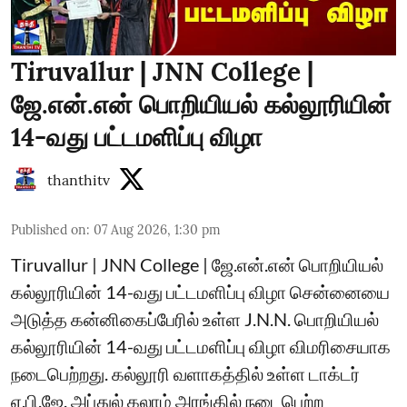
Tiruvallur | JNN College |
ஜே.என்.என் பொறியியல் கல்லூரியின்
14-வது பட்டமளிப்பு விழா
thanthitv
Published on
:
07 Aug 2026, 1:30 pm
Tiruvallur | JNN College | ஜே.என்.என் பொறியியல்
கல்லூரியின் 14-வது பட்டமளிப்பு விழா சென்னையை
அடுத்த கன்னிகைப்பேரில் உள்ள J.N.N. பொறியியல்
கல்லூரியின் 14-வது பட்டமளிப்பு விழா விமரிசையாக
நடைபெற்றது. கல்லூரி வளாகத்தில் உள்ள டாக்டர்
ஏ.பி.ஜே. அப்துல் கலாம் அரங்கில் நடைபெற்ற