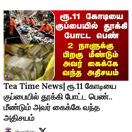
Tea Time News| ரூ.11 கோடியை
குப்பையில் தூக்கி போட்ட பெண்..
மீண்டும் அவர் கைக்கே வந்த
அதிசயம்
thanthitv