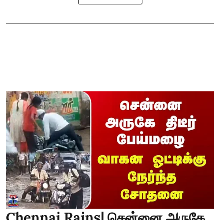
Chennai Rains| சென்னை அருகே