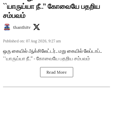
``யாருய்யா நீ..’’ கோவையே பதறிய
சம்பவம்
thanthitv
Published on
:
07 Aug 2026, 9:27 am
ஒரு கையில் ஆக்சிலேட்டர்.. மறு கையில் லேப்டாப்..
``யாருய்யா நீ..’’ - கோவையே பதறிய சம்பவம்
Read More