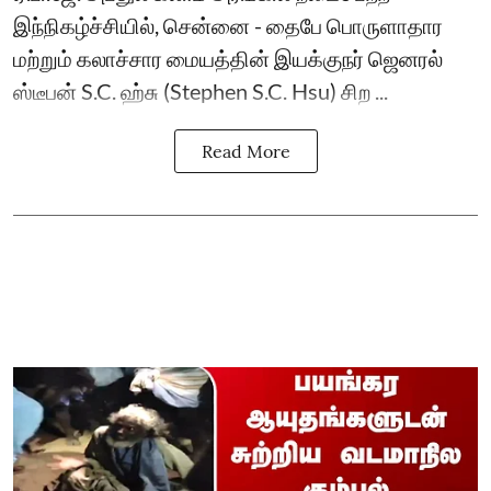
இந்நிகழ்ச்சியில், சென்னை - தைபே பொருளாதார
மற்றும் கலாச்சார மையத்தின் இயக்குநர் ஜெனரல்
ஸ்டீபன் S.C. ஹ்சு (Stephen S.C. Hsu) சிற ...
Read More