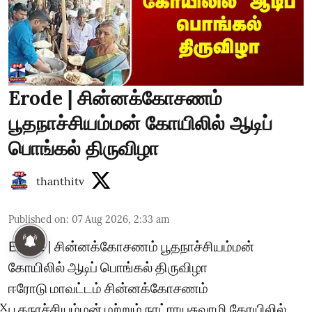
Erode | சின்னக்கோசணம்
பூதநாச்சியம்மன் கோயிலில் ஆடிப்
பொங்கல் திருவிழா
thanthitv
Published on
:
07 Aug 2026, 2:33 am
Erode | சின்னக்கோசணம் பூதநாச்சியம்மன்
கோயிலில் ஆடிப் பொங்கல் திருவிழா
ஈரோடு மாவட்டம் சின்னக்கோசணம்
X
பூதநாச்சியம்மன் மற்றும் நாட்ராயசுவாமி கோயிலில்